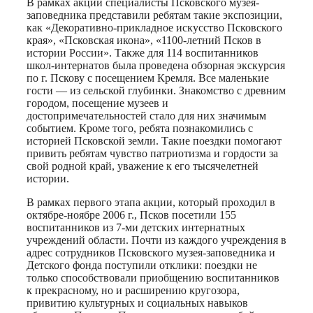
В рамках акции специалисты Псковского музея-
заповедника представили ребятам такие экспозиции,
как «Декоративно-прикладное искусство Псковского
края», «Псковская икона», «1100-летний Псков в
истории России». Также для 114 воспитанников
школ-интернатов была проведена обзорная экскурсия
по г. Пскову с посещением Кремля. Все маленькие
гости — из сельской глубинки. Знакомство с древним
городом, посещение музеев и
достопримечательностей стало для них значимым
событием. Кроме того, ребята познакомились с
историей Псковской земли. Такие поездки помогают
привить ребятам чувство патриотизма и гордости за
свой родной край, уважение к его тысячелетней
истории.
В рамках первого этапа акции, который проходил в
октябре-ноябре 2006 г., Псков посетили 155
воспитанников из 7-ми детских интернатных
учреждений области. Почти из каждого учреждения в
адрес сотрудников Псковского музея-заповедника и
Детского фонда поступили отклики: поездки не
только способствовали приобщению воспитанников
к прекрасному, но и расширению кругозора,
привитию культурных и социальных навыков