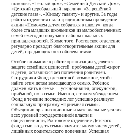
помощь», «Тёплый дом», «Семейный Детский Дом»,
«Детский церебральный паралич», «За решёткой
детские глаза», «Юному таланту» и другие. За годы
работы отделения стало традиционным проведение
акции «Поможем детям собраться в школу», когда
более ста младших школьников из малообеспеченных
семей ежегодно получают наборы школьных
принадлежностей. Кроме того, Ростовское отделение
регулярно проводит благотворительные акции для
детей, страдающих онкозаболеваниями.
Особое внимание в работе организации уделяется
защите семейных ценностей, проблемам детей-сирот
и детей, оставшихся без попечения родителей.
Сотрудники Фонда делают всё возможное, чтобы
найти этим детям замещающую семью. Ребёнок
должен жить в семье — усыновившей, опекунской,
приёмной, но в семье. Именно, с таким убеждением
Фонд в течение последних лет успешно реализует
социальную программу «Приёмная семья».
Объединив организационные и материальные усилия
всех уровней государственной власти и
общественности, Ростовское отделение Детского
фонда смогло дать семью значительному числу детей,
лишённых родительского попечения. Успешная