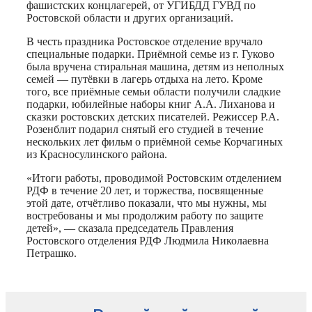
фашистских концлагерей, от УГИБДД ГУВД по
Ростовской области и других организаций.
В честь праздника Ростовское отделение вручало
специальные подарки. Приёмной семье из г. Гуково
была вручена стиральная машина, детям из неполных
семей — путёвки в лагерь отдыха на лето. Кроме
того, все приёмные семьи области получили сладкие
подарки, юбилейные наборы книг А.А. Лиханова и
сказки ростовских детских писателей. Режиссер Р.А.
Розенблит подарил снятый его студией в течение
нескольких лет фильм о приёмной семье Корчагиных
из Красносулинского района.
«Итоги работы, проводимой Ростовским отделением
РДФ в течение 20 лет, и торжества, посвященные
этой дате, отчётливо показали, что мы нужны, мы
востребованы и мы продолжим работу по защите
детей», — сказала председатель Правления
Ростовского отделения РДФ Людмила Николаевна
Петрашко.