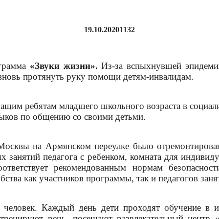
19.10.2020
1132
ограмма
«Звуки жизни».
Из-за вспыхнувшей эпидемии
 вновь протянуть руку помощи детям-инвалидам.
щим ребятам младшего школьного возраста в социали
выков по общению со своими детьми.
 Москвы на Армянском переулке было отремонтиров
х занятий педагога с ребенком, комната для индивиду
ответствует рекомендованным нормам безопасност
бства как участников программы, так и педагогов зан
человек. Каждый день дети проходят обучение в и
 тренируют речь, посещают развлекательный центр «