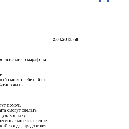
12.04.2013
558
творительного марафона
е
дый сможет себе найти
бятишкам из
гут помочь
ята смогут сделать
общую копилку
региональное отделение
кий фонд», предлагают