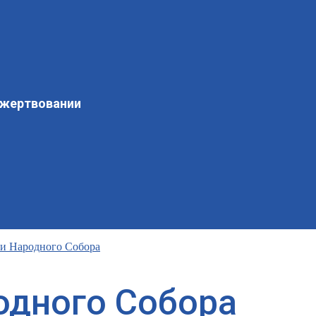
ожертвовании
ии Народного Собора
одного Собора