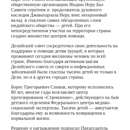
общественную организацию Индию Неру Бал
Самити соратник и продолжатель духовного
наследия Джавахарлала Неру, внес неоценимый
вклад в спасение самых обездоленных слоев
индийского общества — детей. При его
непосредственном участии на территории страны
создано множество центров помощи.
Делийский совет сосредоточил свою деятельность на
поддержке и помощи детям трущоб, в которых
проживают сегодня миллионы человек по всей
стране. Именно благодаря активным шагам
Делийского совета от смерти и инфекционных
заболеваний были спасены тысячи детей не только в
Дели, но и в других городах страны.
Борис Григорьевич Спивак, которому исполнилось
80 лет, многие годы возглавляет центр
протезирования «Стремление», действующего на базе
детского отделения Федерального центра медико-
социальной экспертизы. Тысячи детей — ампутантов
благодарны ему за возможность возвращения к
нормальной жизни.
Решение о награждении подписал Председатель