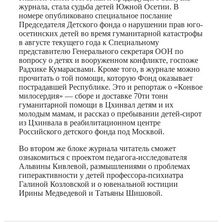
журнала, стала судьба детей Южной Осетии. В
номере опубликовано специальное послание
Председателя Детского фонда о нарушении прав юго-
осетинских детей во время гуманитарной катастрофы
в августе текущего года к Специальному
представителю Генерального секретаря ООН по
вопросу о детях и вооруженном конфликте, госпоже
Радхике Кумарасвами. Кроме того, в журнале можно
прочитать о той помощи, которую Фонд оказывает
пострадавшей Республике. Это и репортаж о «Конвое
милосердия» — сборе и доставке 70ти тонн
гуманитарной помощи в Цхинвал детям и их
молодым мамам, и рассказ о пребывании детей-сирот
из Цхинвала в реабилитационном центре
Российского детского фонда под Москвой.
Во втором же блоке журнала читатель сможет
ознакомиться с проектом педагога-исследователя
Альвины Кивлевой, размышлениями о проблемах
гиперактивности у детей профессора-психиатра
Галиной Козловской и о ювенальной юстиции
Ирины Медведевой и Татьяны Шишовой.