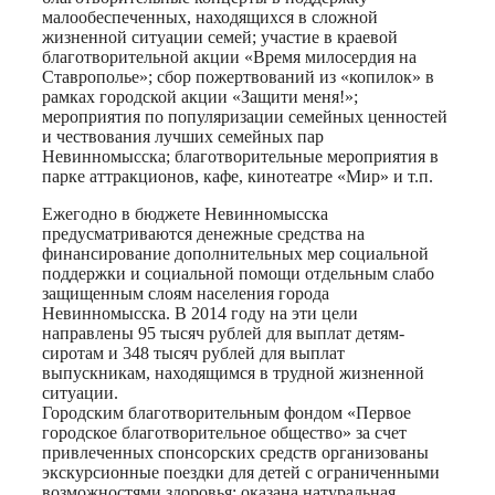
малообеспеченных, находящихся в сложной
жизненной ситуации семей; участие в краевой
благотворительной акции «Время милосердия на
Ставрополье»; сбор пожертвований из «копилок» в
рамках городской акции «Защити меня!»;
мероприятия по популяризации семейных ценностей
и чествования лучших семейных пар
Невинномысска; благотворительные мероприятия в
парке аттракционов, кафе, кинотеатре «Мир» и т.п.
Ежегодно в бюджете Невинномысска
предусматриваются денежные средства на
финансирование дополнительных мер социальной
поддержки и социальной помощи отдельным слабо
защищенным слоям населения города
Невинномысска. В 2014 году на эти цели
направлены 95 тысяч рублей для выплат детям-
сиротам и 348 тысяч рублей для выплат
выпускникам, находящимся в трудной жизненной
ситуации.
Городским благотворительным фондом «Первое
городское благотворительное общество» за счет
привлеченных спонсорских средств организованы
экскурсионные поездки для детей с ограниченными
возможностями здоровья; оказана натуральная