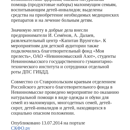
помощь (продуктовые наборы) малоимущим семьям,
воспитывающим детей-инвалидов; выделены
средства на приобретение необходимых медицинских
препаратов и на лечение больным детям.
Значимую лепту в добрые дела внесли
предприниматели И. Семёнов, А. Далаев,
развлекательный центр «Капитан Врунгель». К
мероприятиям для детской аудитории также
подключились благотворительный фонд «Моя
прелесть», ОАО «Невинномысский Азот», студенты
Невинномысского государственного гуманитарно-
технического института и сотрудники отдельной
роты ДПС ГИБДД.
Совместно со Ставропольским краевым отделением
Российского детского благотворительного фонда в
Невинномысске проведено мероприятие по оказанию
натуральной помощи в виде одежды и обуви для
семей из малоимущих, многодетных семей, детей-
сирот, детей-инвалидов и детей, находящихся в
социально опасном положении.
Опубликовано 13.07.2014 на портале
СКФО.ру