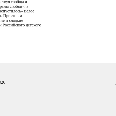
йствуя сообща и
траны Любви», в
аспустилось» целое
ка. Приятным
ие и сладкие
 Российского детского
026