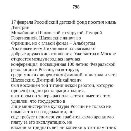
798
17 февраля Российский детский фонд посетил князь
Дмитрий
Михайлович Шаховской с супругой Тамарой
Георгиевной. Шаховские живут во
Франции, но с главой фонда – Альбертом
Анатольевичем Лихановым их связывают
добрые дружеские отношения. Уже завтра в Москве
откроется международная научная
конференция, посвященная 100-летию Февральской
революции в России, на которую,
среди многих дворянских фамилий, приехала и чета
Шаховских. Дмитрий Михайлович
был восхищен той титанической работой, которую
провел фонд по реставрации здания,
в котором он теперь располагается и вместе с тем
удивлен, что государство в
лице министерства культуры России не только не
помогает в его содержании, но
еще требует непомерную грабительскую арендную
плату за его эксплуатацию, не
вложив за тридцать лет ни копейки в этот памятник