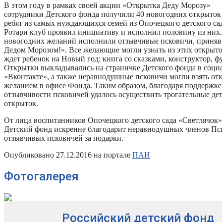
В этом году в рамках своей акции «Открытка Деду Морозу»
сотрудники Детского фонда получили 40 новогодних открыток 
ребят из самых нуждающихся семей из Опочецкого детского са
Ротари клуб проявил инициативу и исполнил половину из них.
новогодних желаний исполнили отзывчивые псковичи, приняв 
Дедом Морозом!». Все желающие могли узнать из этих открыток
ждет ребенок на Новый год: книга со сказками, конструктор,
Открытки выкладывались на страничке Детского фонда в соци
«Вконтакте», а также неравнодушные псковичи могли взять от
желанием в офисе Фонда. Таким образом, благодаря поддержке
отзывчивости псковичей удалось осуществить трогательные дет
открыток.
От лица воспитанников Опочецкого детского сада «Светлячок»
Детский фонд искренне благодарит неравнодушных членов Пск
отзывчивых псковичей за подарки.
Опубликовано 27.12.2016 на портале
ПАИ
Фотогалерея
Российский детский фонд