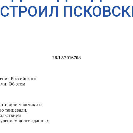
УСТРОИЛ ПСКОВС
28.12.2016
708
ления Российского
ами. Об этом
готовили мальчики и
но танцевали,
вольствием
вручением долгожданных