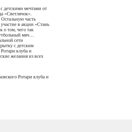
с детскими мечтами от
да «Светлячок».
 Остальную часть
участие в акции «Стань
 о том, чего так
 футбольный мяч…
альной сети
крытку с детским
 Ротари клуба и
ские желания из всех
овского Ротари клуба и