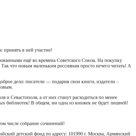
с принять в ней участие!
рованными ещё во времена Советского Союза. На покупку
. Так что новым маленьким россиянам просто нечего читать! А
доброе дело: писатели — подарив свои книги, издатели –
новым.
 и Севастополя, а от них станут расходиться по менее
ых библиотек! В общем, ни одна из книжек не будет лишней!
том числе собрание сочинений!
йский детский фонд по адресу: 101990 г. Москва, Армянский