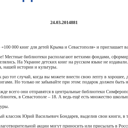
24.03.2014
881
«100 000 книг для детей Крыма и Севастополя» и приглашает ва
ыке! Местные библиотеки располагают ветхими фондами, сформи
лялись. На Украине детских книг на русском языке не издавали
а, нашей истории и культуры.
раз тот случай, когда вы можете внести свою лепту в хорошее, 
гами. Но только не забывайте при этом: подарок должен быть 
де всего они отправятся в центральные библиотеки Симферополя
лиотек, в Севастополе – 18. А ведь ещё есть множество школьн
туры.
ый классик Юрий Васильевич Бондарев, выделив свои книги, в 
аготворительной акции могут приносить или присылать в Росси