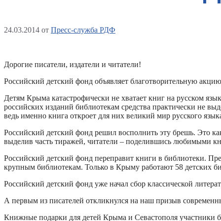
24.03.2014
от
Пресс-служба РДФ
Дорогие писатели, издатели и читатели!
Российский детский фонд объявляет благотворительную акцию 
Детям Крыма катастрофически не хватает книг на русском яз
российских изданий библиотекам средства практически не выде
ведь именно книга откроет для них великий мир русского язык
Российский детский фонд решил восполнить эту брешь. Это как 
выделив часть тиражей, читатели – поделившись любимыми кни
Российский детский фонд переправит книги в библиотеки. Преж
крупным библиотекам. Только в Крыму работают 58 детских биб
Российский детский фонд уже начал сбор классической литера
А первым из писателей откликнулся на наш призыв современн
Книжные подарки для детей Крыма и Севастополя участники бл