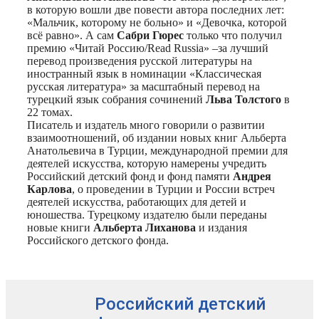
в которую вошли две повести автора последних лет:
«Мальчик, которому не больно» и «Девочка, которой
всё равно». А сам
Сабри Гюрес
только что получил
премию «Читай Россию/Read Russia» –за лучший
перевод произведения русской литературы на
иностранный язык в номинации «Классическая
русская литература» за масштабный перевод на
турецкий язык собрания сочинений
Льва Толстого
в
22 томах.
Писатель и издатель много говорили о развитии
взаимоотношений, об издании новых книг Альберта
Анатольевича в Турции, международной премии для
деятелей искусства, которую намерены учредить
Российский детский фонд и фонд памяти
Андрея
Карлова
, о проведении в Турции и России встреч
деятелей искусства, работающих для детей и
юношества. Турецкому издателю были переданы
новые книги
Альберта Лиханова
и издания
Российского детского фонда.
Российский детский