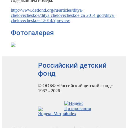
содержанием номера.
http://www.detfond.org/ru/articles/ditya-
chelovecheskoe/ditya-chelovecheskoe-za-2014-god/ditya-
chelovecheskoe-12014/?preview
Фотогалерея
Российский детский
фонд
© ООБФ «Российский детский фонд»
1987 - 2026