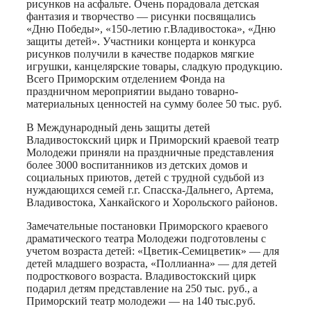
рисунков на асфальте. Очень порадовала детская
фантазия и творчество — рисунки посвящались
«Дню Победы», «150-летию г.Владивостока», «Дню
защиты детей». Участники концерта и конкурса
рисунков получили в качестве подарков мягкие
игрушки, канцелярские товары, сладкую продукцию.
Всего Приморским отделением Фонда на
праздничном мероприятии выдано товарно-
материальных ценностей на сумму более 50 тыс. руб.
В Международный день защиты детей
Владивостокский цирк и Приморский краевой театр
Молодежи приняли на праздничные представления
более 3000 воспитанников из детских домов и
социальных приютов, детей с трудной судьбой из
нуждающихся семей г.г. Спасска-Дальнего, Артема,
Владивостока, Ханкайского и Хорольского районов.
Замечательные постановки Приморского краевого
драматического театра Молодежи подготовлены с
учетом возраста детей: «Цветик-Семицветик» — для
детей младшего возраста, «Поллианна» — для детей
подросткового возраста. Владивостокский цирк
подарил детям представление на 250 тыс. руб., а
Приморский театр молодежи — на 140 тыс.руб.