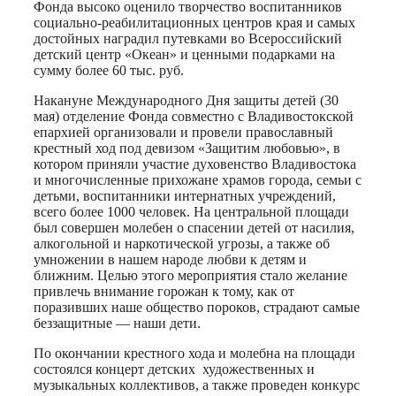
Фонда высоко оценило творчество воспитанников
социально-реабилитационных центров края и самых
достойных наградил путевками во Всероссийский
детский центр «Океан» и ценными подарками на
сумму более 60 тыс. руб.
Накануне Международного Дня защиты детей (30
мая) отделение Фонда совместно с Владивостокской
епархией организовали и провели православный
крестный ход под девизом «Защитим любовью», в
котором приняли участие духовенство Владивостока
и многочисленные прихожане храмов города, семьи с
детьми, воспитанники интернатных учреждений,
всего более 1000 человек. На центральной площади
был совершен молебен о спасении детей от насилия,
алкогольной и наркотической угрозы, а также об
умножении в нашем народе любви к детям и
ближним. Целью этого мероприятия стало желание
привлечь внимание горожан к тому, как от
поразивших наше общество пороков, страдают самые
беззащитные — наши дети.
По окончании крестного хода и молебна на площади
состоялся концерт детских художественных и
музыкальных коллективов, а также проведен конкурс