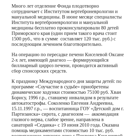
Много лет отделение Фонда плодотворно
сотрудничает с Институтом вертеброневрологии и
мануальной медицины. В июне месяце специалисты
Института вертеброневрологии и мануальной
медицины бесплатно проконсультировали 80 детей
Приморского края (один прием такого врача стоит
1500 руб., что в сумме составляет 120 тыс. руб.) с
последующим лечением благотворительно.
На операцию по пересадке печени Киселевой Оксане
2-х лет, имеющей диагноз — формирующийся
биллиарный цирроз печени, проводится активный
сбор спонсорских средств.
К празднику Международного дня защиты детей: по
программе «Соучастие в судьбе» приобретены
динамические ходунки стоимостью 75100 руб. Хван
Борису, 1996 г.р., ставшему инвалидом в результате
автокатострофы. Соколенко Евгения Андреевна,
15.11.1997 г.р., — воспитанница ГОУ «Детский дом г.
Партизанска» сирота, с диагнозом — аккомодация
глазного нерва, слабое зрение, направлена в
санаторий «Седанка» с 19 июня 2010 года. Оказана
помощь медикаментами стоимостью 10 тыс. руб.
воспитаннице детского дома с.Покровка Конышевой