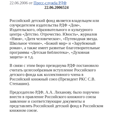
22.06.2006
от
Пресс-служба РДФ
22.06.2006
524
Российский детский фонд является владельцем или
соучредителем издательства РДФ «Дом»,
Издательского, образовательного и культурного
центра «Детство. Отрочество. Юность», журналов
«Няня», «Дитя человеческое», «Путеводная звезда.
Школьное чтение», «Божий мир» и «Зарубежный
роман», а также имеет развитые благотворительные
программы «Детская библиотека», «Духовная
защита» и т.д.
В связи с этим бюро президиума РДФ постановило
считать целесообразным вступление Российского
детского фонда как коллективного члена в
Российский книжный союз (Президент РКС С.В.
Степашин).
Председателю РДФ, А.А. Лиханову, было поручено
внести в правление Российского книжного союза
заявление и соответствующие документы и
представлять Российский детский фонд в Российском
книжном союзе.