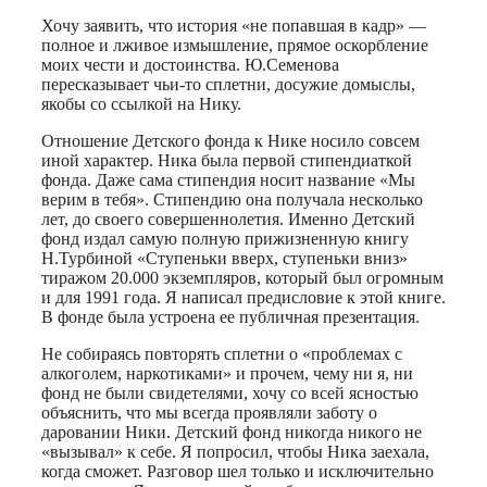
Хочу заявить, что история «не попавшая в кадр» —
полное и лживое измышление, прямое оскорбление
моих чести и достоинства. Ю.Семенова
пересказывает чьи-то сплетни, досужие домыслы,
якобы со ссылкой на Нику.
Отношение Детского фонда к Нике носило совсем
иной характер. Ника была первой стипендиаткой
фонда. Даже сама стипендия носит название «Мы
верим в тебя». Стипендию она получала несколько
лет, до своего совершеннолетия. Именно Детский
фонд издал самую полную прижизненную книгу
Н.Турбиной «Ступеньки вверх, ступеньки вниз»
тиражом 20.000 экземпляров, который был огромным
и для 1991 года. Я написал предисловие к этой книге.
В фонде была устроена ее публичная презентация.
Не собираясь повторять сплетни о «проблемах с
алкоголем, наркотиками» и прочем, чему ни я, ни
фонд не были свидетелями, хочу со всей ясностью
объяснить, что мы всегда проявляли заботу о
даровании Ники. Детский фонд никогда никого не
«вызывал» к себе. Я попросил, чтобы Ника заехала,
когда сможет. Разговор шел только и исключительно