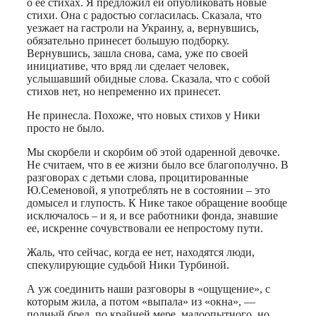
о ее стихах. Я предложил ей опубликовать новые
стихи. Она с радостью согласилась. Сказала, что
уезжает на гастроли на Украину, а, вернувшись,
обязательно принесет большую подборку.
Вернувшись, зашла снова, сама, уже по своей
инициативе, что вряд ли сделает человек,
услышавший обидные слова. Сказала, что с собой
стихов нет, но непременно их принесет.
Не принесла. Похоже, что новых стихов у Ники
просто не было.
Мы скорбели и скорбим об этой одаренной девочке.
Не считаем, что в ее жизни было все благополучно. В
разговорах с детьми слова, процитированные
Ю.Семеновой, я употреблять не в состоянии – это
домысел и глупость. К Нике такое обращение вообще
исключалось – и я, и все работники фонда, знавшие
ее, искренне сочувствовали ее непростому пути.
Жаль, что сейчас, когда ее нет, находятся люди,
спекулирующие судьбой Ники Турбиной.
А уж соединить наши разговоры в «ощущение», с
которым жила, а потом «выпала» из «окна», —
полный бред, по крайней мере, малоопытного, но