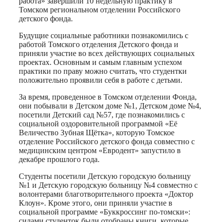
работа» завершили 10 недельную практику в
Томском региональном отделении Российского
детского фонда.
Будущие социальные работники познакомились с
работой Томского отделения Детского фонда и
приняли участие во всех действующих социальных
проектах. Основным и самым главным успехом
практики по праву можно считать, что студентки
положительно проявили себя в работе с детьми.
За время, проведенное в Томском отделении Фонда,
они побывали в Детском доме №1, Детском доме №4,
посетили Детский сад №57, где познакомились с
социальной оздоровительной программой «Её
Величество Зубная Щётка», которую Томское
отделение Российского детского фонда совместно с
медицинским центром «Евродент» запустило в
декабре прошлого года.
Студенты посетили Детскую городскую больницу
№1 и Детскую городскую больницу №4 совместно с
волонтерами благотворительного проекта «Доктор
Клоун». Кроме этого, они приняли участие в
социальной программе «Буккроссинг по-томски»:
силами студенток были отобраны книги, которые