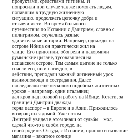
продуктами, средствами гигиены. И
попросили при случае так же помогать людям,
попавшим в трудную жизненную
ситуацию, продолжать цепочку добра и
отзывчивости. Во время большого
путешествия по Испании с Дмитрием, словно с
пилигримом, случались разные
удивительные истории. Например, однажды на
острове Ибица он практически жил на
улице. Его приютили, обогрели и накормили
румынские цыгане, тусовавшиеся на
испанском острове. Тем самым цыгане не только
спасли его, но и наглядно, в
действии, преподали важный жизненный урок
взаимопомощи и сострадания. Далее
последовали ещё несколько подобных жизненных
уроков – например, один итальянец
дал кров над головой и работу на Ибице. Кстати, за
границей Дмитрий дважды
терял паспорт – в Европе и в Азии. Приходилось
возвращаться домой. Уже потом
Дмитрий увидел в этом знаки от судьбы – мол,
сделай что-то в своём городе, на
своей родине. Оттуда, с Испании, пришло и название
магазина – закатное солнце