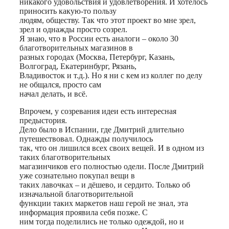
никакого удовольствия и удовлетворения. И хотелось
приносить какую-то пользу
людям, обществу. Так что этот проект во мне зрел,
зрел и однажды просто созрел.
Я знаю, что в России есть аналоги – около 30
благотворительных магазинов в
разных городах (Москва, Петербург, Казань,
Волгоград, Екатеринбург, Рязань,
Владивосток и т.д.). Но я ни с кем из коллег по делу
не общался, просто сам
начал делать, и всё.
Впрочем, у созревания идеи есть интересная
предыстория.
Дело было в Испании, где Дмитрий длительно
путешествовал. Однажды получилось
так, что он лишился всех своих вещей. И в одном из
таких благотворительных
магазинчиков его полностью одели. После Дмитрий
уже сознательно покупал вещи в
таких лавочках – и дёшево, и сердито. Только об
изначальной благотворительной
функции таких маркетов наш герой не знал, эта
информация проявила себя позже. С
ним тогда поделились не только одеждой, но и