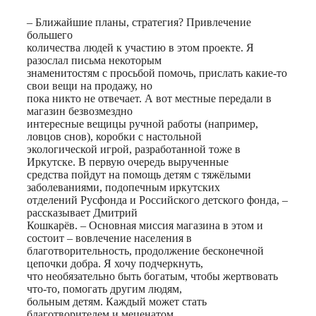
– Ближайшие планы, стратегия? Привлечение
большего
количества людей к участию в этом проекте. Я
разослал письма некоторым
знаменитостям с просьбой помочь, прислать какие-то
свои вещи на продажу, но
пока никто не отвечает. А вот местные передали в
магазин безвозмездно
интересные вещицы ручной работы (например,
ловцов снов), коробки с настольной
экологической игрой, разработанной тоже в
Иркутске. В первую очередь вырученные
средства пойдут на помощь детям с тяжёлыми
заболеваниями, подопечным иркутских
отделений Русфонда и Российского детского фонда, –
рассказывает Дмитрий
Кошкарёв. – Основная миссия магазина в этом и
состоит – вовлечение населения в
благотворительность, продолжение бесконечной
цепочки добра. Я хочу подчеркнуть,
что необязательно быть богатым, чтобы жертвовать
что-то, помогать другим людям,
больным детям. Каждый может стать
благотворителем и меценатом.