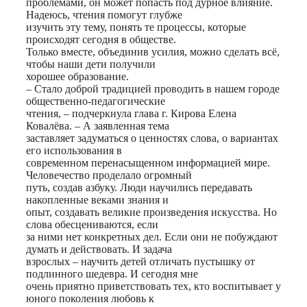
проблемами, он может попасть под дурное влияние.
Надеюсь, чтения помогут глубже
изучить эту тему, понять те процессы, которые
происходят сегодня в обществе.
Только вместе, объединив усилия, можно сделать всё,
чтобы наши дети получили
хорошее образование.
– Стало доброй традицией проводить в нашем городе
общественно-педагогические
чтения, – подчеркнула глава г. Кирова Елена
Ковалёва. – А заявленная тема
заставляет задуматься о ценностях слова, о вариантах
его использования в
современном перенасыщенном информацией мире.
Человечество проделало огромный
путь, создав азбуку. Люди научились передавать
накопленные веками знания и
опыт, создавать великие произведения искусства. Но
слова обесцениваются, если
за ними нет конкретных дел. Если они не побуждают
думать и действовать. И задача
взрослых – научить детей отличать пустышку от
подлинного шедевра. И сегодня мне
очень приятно приветствовать тех, кто воспитывает у
юного поколения любовь к