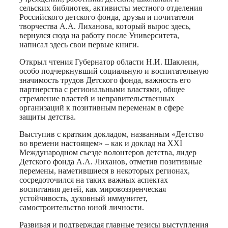
сельских библиотек, активисты местного отделения
Российского детского фонда, друзья и почитатели
творчества А.А. Лиханова, который вырос здесь,
вернулся сюда на работу после Университета,
написал здесь свои первые книги.
Открыл чтения Губернатор области Н.И. Шаклеин,
особо подчеркнувший социальную и воспитательную
значимость трудов Детского фонда, важность его
партнерства с региональными властями, общее
стремление властей и неправительственных
организаций к позитивным переменам в сфере
защиты детства.
Выступив с кратким докладом, названным «Детство
во времени настоящем» – как и доклад на ХХI
Международном съезде волонтеров детства, лидер
Детского фонда А.А. Лиханов, отметив позитивные
перемены, наметившиеся в некоторых регионах,
сосредоточился на таких важных аспектах
воспитания детей, как мировоззренческая
устойчивость, духовный иммунитет,
самостроительство юной личности.
Развивая и подтверждая главные тезисы выступления