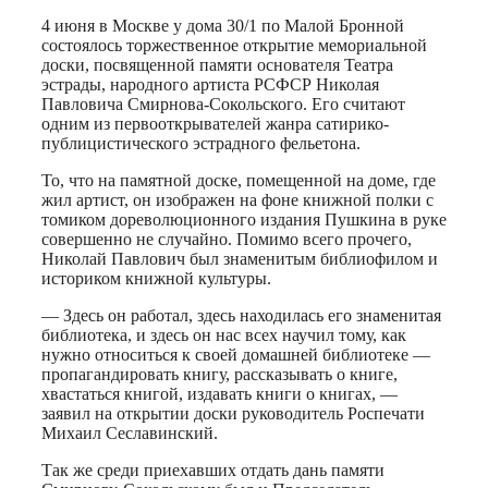
4 июня в Москве у дома 30/1 по Малой Бронной
состоялось торжественное открытие мемориальной
доски, посвященной памяти основателя Театра
эстрады, народного артиста РСФСР Николая
Павловича Смирнова-Сокольского. Его считают
одним из первооткрывателей жанра сатирико-
публицистического эстрадного фельетона.
То, что на памятной доске, помещенной на доме, где
жил артист, он изображен на фоне книжной полки с
томиком дореволюционного издания Пушкина в руке
совершенно не случайно. Помимо всего прочего,
Николай Павлович был знаменитым библиофилом и
историком книжной культуры.
— Здесь он работал, здесь находилась его знаменитая
библиотека, и здесь он нас всех научил тому, как
нужно относиться к своей домашней библиотеке —
пропагандировать книгу, рассказывать о книге,
хвастаться книгой, издавать книги о книгах, —
заявил на открытии доски руководитель Роспечати
Михаил Сеславинский.
Так же среди приехавших отдать дань памяти