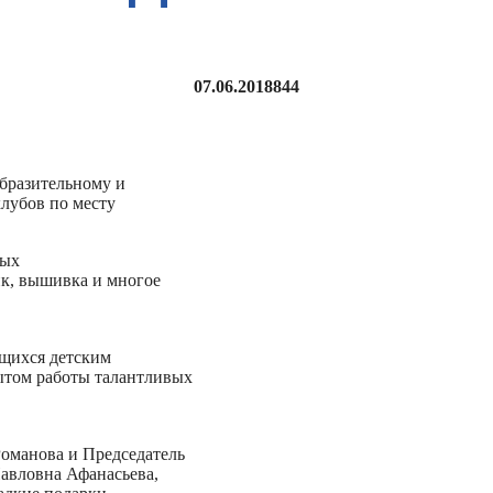
07.06.2018
844
бразительному и
лубов по месту
ных
ик, вышивка и многое
ющихся детским
ытом работы талантливых
оманова и Председатель
авловна Афанасьева,