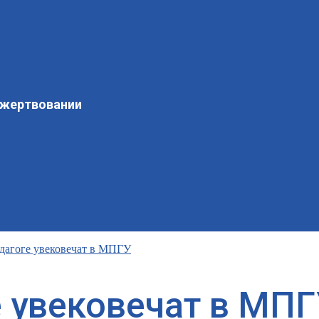
ожертвовании
едагоге увековечат в МПГУ
е увековечат в МП