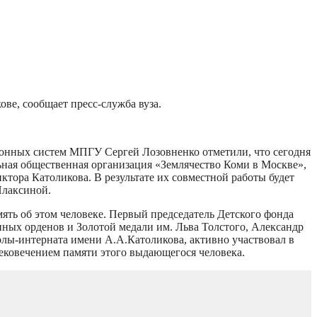
ве, сообщает пресс-служба вуза.
онных систем МПГУ Сергей Лозовненко отметили, что сегодня
ная общественная организация «Землячество Коми в Москве»,
ра Католикова. В результате их совместной работы будет
Плаксиной.
ять об этом человеке. Первый председатель Детского фонда
нных орденов и Золотой медали им. Льва Толстого, Александр
ы-интерната имени А.А.Католикова, активно участвовал в
увековечением памяти этого выдающегося человека.