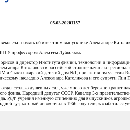
05.03.2020
1157
вековечат память об известном выпускнике Александре Католико
 МПГУ профессором Алексеем Лубковым.
орисов и директор Института физики, технологии и информаци
ександра Католикова в российской столице начинают региональ
и Сыктывкарский детский дом №1, при активном участии Викто
гическому наследию Александра Католикова и его супруги Лии 
отдал столько душевных сил, уже много лет бережно хранит пам
ого фонда, Народный депутат СССР, Кавалер 3-х правительстве
да. РДФ учредил именную стипендию для выпускников агрошкол
родной вуз, который он окончил в 1966 году теперь озаботился 