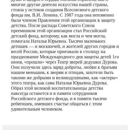
многие другие деятели искусства нашей страны,
стояла у истоков создания Всесоюзного детского
фонда им. В.И. Ленина. С 1987 года она неизменно
была членом Правления этой организации в защиту
детства. После распада Советского Союза
преемником этой организации стал Российский
детский фонд, которому, как могла и чем могла,
помогала Наталья Юрьевна. Тысячи маленьких
детишек — и москвичей, и жителей других городов и
весей России, которые приезжали в столицу на
празднование Международного дня защиты детей 1го
июня, «прошли» через Театр зверей дедушки Дурова.
Они получили здесь заряд доброты, любви к братьям
нашим меньшим, к зверям и птицам, захотели быть
такими же добрыми и великодушными, как «актеры»
этого театра, как сама Наталья Юрьевна Дурова.
Образ этой великой воспитательницы детства
навсегда останется и в памяти сотрудников
Российского детского фонда, и в памяти тысячи
ребятишек, имевших счастье общаться с этим
удивительным человеком.