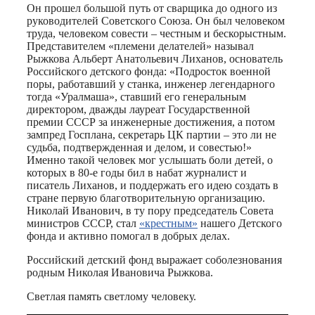
Он прошел большой путь от сварщика до одного из
руководителей Советского Союза. Он был человеком
труда, человеком совести – честным и бескорыстным.
Представителем «племени делателей» называл
Рыжкова Альберт Анатольевич Лиханов, основатель
Российского детского фонда: «Подросток военной
поры, работавший у станка, инженер легендарного
тогда «Уралмаша», ставший его генеральным
директором, дважды лауреат Государственной
премии СССР за инженерные достижения, а потом
зампред Госплана, секретарь ЦК партии – это ли не
судьба, подтвержденная и делом, и совестью!»
Именно такой человек мог услышать боли детей, о
которых в 80-е годы бил в набат журналист и
писатель Лиханов, и поддержать его идею создать в
стране первую благотворительную организацию.
Николай Иванович, в ту пору председатель Совета
министров СССР, стал
«крестным»
нашего Детского
фонда и активно помогал в добрых делах.
Российский детский фонд выражает соболезнования
родным Николая Ивановича Рыжкова.
Светлая память светлому человеку.