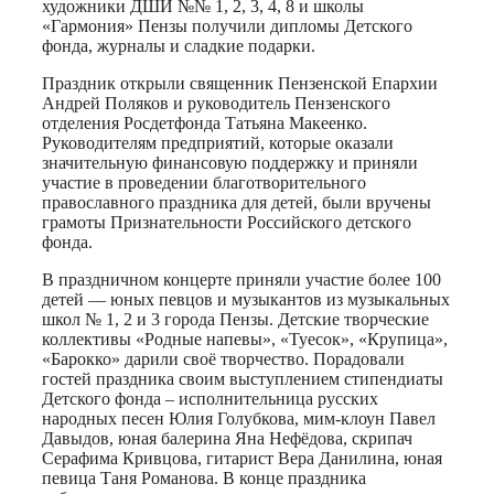
художники ДШИ №№ 1, 2, 3, 4, 8 и школы
«Гармония» Пензы получили дипломы Детского
фонда, журналы и сладкие подарки.
Праздник открыли священник Пензенской Епархии
Андрей Поляков и руководитель Пензенского
отделения Росдетфонда Татьяна Макеенко.
Руководителям предприятий, которые оказали
значительную финансовую поддержку и приняли
участие в проведении благотворительного
православного праздника для детей, были вручены
грамоты Признательности Российского детского
фонда.
В праздничном концерте приняли участие более 100
детей — юных певцов и музыкантов из музыкальных
школ № 1, 2 и 3 города Пензы. Детские творческие
коллективы «Родные напевы», «Туесок», «Крупица»,
«Барокко» дарили своё творчество. Порадовали
гостей праздника своим выступлением стипендиаты
Детского фонда – исполнительница русских
народных песен Юлия Голубкова, мим-клоун Павел
Давыдов, юная балерина Яна Нефёдова, скрипач
Серафима Кривцова, гитарист Вера Данилина, юная
певица Таня Романова. В конце праздника