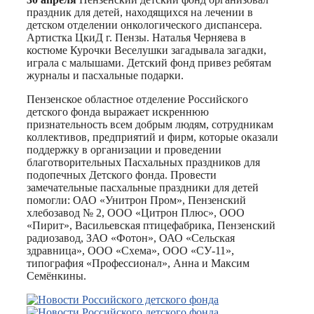
праздник для детей, находящихся на лечении в
детском отделении онкологического диспансера.
Артистка ЦкиД г. Пензы. Наталья Черняева в
костюме Курочки Веселушки загадывала загадки,
играла с малышами. Детский фонд привез ребятам
журналы и пасхальные подарки.
Пензенское областное отделение Российского
детского фонда выражает искреннюю
признательность всем добрым людям, сотрудникам
коллективов, предприятий и фирм, которые оказали
поддержку в организации и проведении
благотворительных Пасхальных праздников для
подопечных Детского фонда. Провести
замечательные пасхальные праздники для детей
помогли: ОАО «Унитрон Пром», Пензенский
хлебозавод № 2, ООО «Цитрон Плюс», ООО
«Пирит», Васильевская птицефабрика, Пензенский
радиозавод, ЗАО «Фотон», ОАО «Сельская
здравница», ООО «Схема», ООО «СУ-11»,
типография «Профессионал», Анна и Максим
Семёнкины.