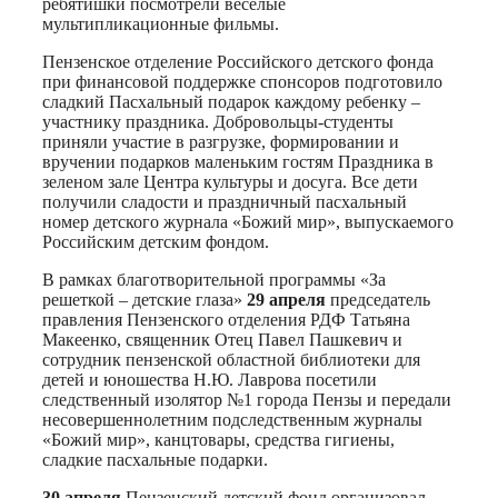
ребятишки посмотрели веселые
мультипликационные фильмы.
Пензенское отделение Российского детского фонда
при финансовой поддержке спонсоров подготовило
сладкий Пасхальный подарок каждому ребенку –
участнику праздника. Добровольцы-студенты
приняли участие в разгрузке, формировании и
вручении подарков маленьким гостям Праздника в
зеленом зале Центра культуры и досуга. Все дети
получили сладости и праздничный пасхальный
номер детского журнала «Божий мир», выпускаемого
Российским детским фондом.
В рамках благотворительной программы «За
решеткой – детские глаза»
29 апреля
председатель
правления Пензенского отделения РДФ Татьяна
Макеенко, священник Отец Павел Пашкевич и
сотрудник пензенской областной библиотеки для
детей и юношества Н.Ю. Лаврова посетили
следственный изолятор №1 города Пензы и передали
несовершеннолетним подследственным журналы
«Божий мир», канцтовары, средства гигиены,
сладкие пасхальные подарки.
30 апреля
Пензенский детский фонд организовал