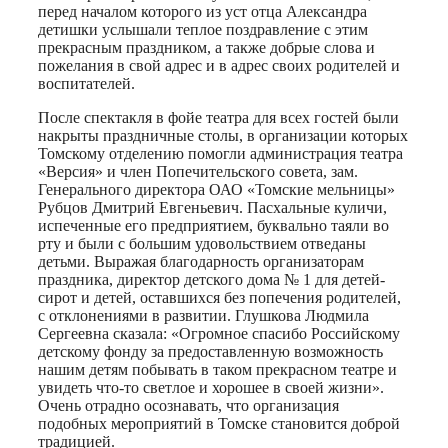
перед началом которого из уст отца Александра
детишки услышали теплое поздравление с этим
прекрасным праздником, а также добрые слова и
пожелания в свой адрес и в адрес своих родителей и
воспитателей.
После спектакля в фойе театра для всех гостей были
накрыты праздничные столы, в организации которых
Томскому отделению помогли администрация театра
«Версия» и член Попечительского совета, зам.
Генерального директора ОАО «Томские мельницы»
Рубцов Дмитрий Евгеньевич. Пасхальные куличи,
испеченные его предприятием, буквально таяли во
рту и были с большим удовольствием отведаны
детьми. Выражая благодарность организаторам
праздника, директор детского дома № 1 для детей-
сирот и детей, оставшихся без попечения родителей,
с отклонениями в развитии. Глушкова Людмила
Сергеевна сказала: «Огромное спасибо Российскому
детскому фонду за предоставленную возможность
нашим детям побывать в таком прекрасном театре и
увидеть что-то светлое и хорошее в своей жизни».
Очень отрадно осознавать, что организация
подобных мероприятий в Томске становится доброй
традицией.