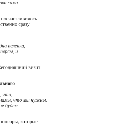
вка сама
 посчастливилось
тственно сразу
дна пеленка,
персы, и
 Сегодняшний визит
льного
, что,
в мамы, что мы нужны.
не будем
понсоры, которые