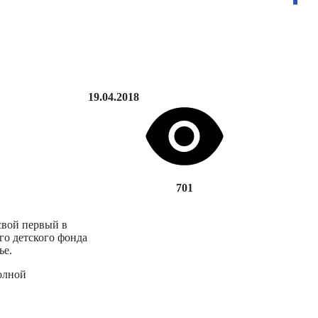
19.04.2018
701
свой первый в
го детского фонда
ье.
олной