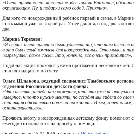
«Очень приятно то, что такие здесь врачи.Внимание, обстано
окружающая. Ну, и подарки само собой. Приятно».
Для кого-то новорожденный ребенок первый в семье, а Марине
стать мамой уже во второй раз. У нее двойня, и подарка соотве
два.
Марина Терехова:
«Я сейчас очень приятно была удивлена то, что там была не о
а это был целый комплекс для новорожденных.
Это мыло, и пам
погремушки, даже соски. Это, конечно, все очень пригодится».
Подобная акция проходит уже на протяжении нескольких лет.
стал пятнадцатым по счету.
Ольга Шлыкова, ведущий специалист Тамбовского региона
отделения Российского детского фонда:
«Эти пеленки, иногда нам кажется, что это уже не актуально
наверное, что-то нужно менять, но сегодня мы видели со сло
Эта акция обязательно должна проходить. И мы, конечно же, 
останавливаться».
Проявить заботу о новорожденных детскому фонду помогают с
ежегодно откликаются на просьбу о помощи.
Опубликовано 18.04.2018 на портале
ТК Новый век