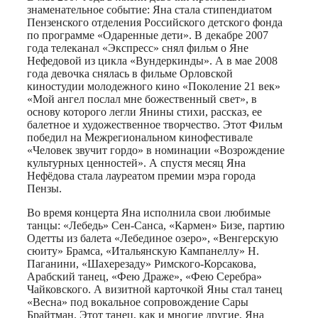
знаменательное событие: Яна стала стипендиатом
Пензенского отделения Российского детского фонда
по программе «Одаренные дети». В декабре 2007
года телеканал «Экспресс» снял фильм о Яне
Нефедовой из цикла «Вундеркинды». А в мае 2008
года девочка снялась в фильме Орловской
киностудии молодежного кино «Поколение 21 век»
«Мой ангел послал мне божественный свет», в
основу которого легли Янины стихи, рассказ, ее
балетное и художественное творчество. Этот Фильм
победил на Межрегиональном кинофестивале
«Человек звучит гордо» в номинации «Возрождение
культурных ценностей». А спустя месяц Яна
Нефёдова стала лауреатом премии мэра города
Пензы.
Во время концерта Яна исполнила свои любимые
танцы: «Лебедь» Сен-Санса, «Кармен» Бизе, партию
Одетты из балета «Лебединое озеро», «Венгерскую
сюиту» Брамса, «Итальянскую Кампанеллу» Н.
Паганини, «Шахерезаду» Римского-Корсакова,
Арабский танец, «Фею Драже», «Фею Серебра»
Чайковского. А визитной карточкой Яны стал танец
«Весна» под вокальное сопровождение Сары
Брайтман. Этот танец, как и многие другие, Яна