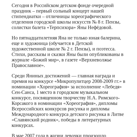
Сегодня в Российском детском фонде очередной
праздник – первый сольный концерт нашей
стипендиатки – отличницы хореографического
отделения городской школы искусств № 8 г. Пензы,
солистки балета «Терпсихора» Яны Нефёдовой.
Но пятнадцатилетняя Яна не только юная балерина,
еще и художница (обучается в Детской
художественной школе № 2 г. Пензы), и поэтесса.
Стихи, рассказы и сказки Яны были опубликованы в
журнале «Божий мир», в газете «Верхневолжье
Православное».
Среди Яниных достижений — главная награда и
премия на конкурсе «Микропулитцер 2008-2009 гг.» в
номинации «Хореография» за исполнение «Лебедя»
Сен-Санса, 1 место в городском музыкальном
конкурсе, посвященном творчеству Н.А. Римского-
Корсакого в номинации «Хореография», дипломы
Всероссийских конкурсов рисунка и дипломы
Международного конкурса детского рисунка в Литве
«Славянский родник», победы в литературных
конкурсах.
В мае 2007 года в жизни девочки произошло