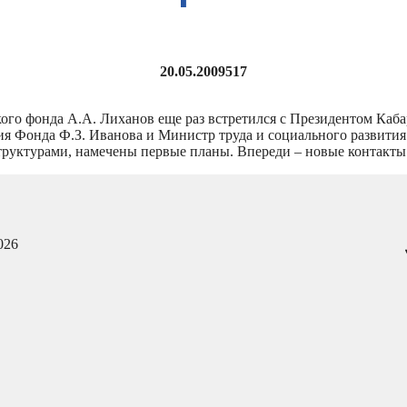
20.05.2009
517
кого фонда А.А. Лиханов еще раз встретился с Президентом Каб
ния Фонда Ф.З. Иванова и Министр труда и социального развит
структурами, намечены первые планы. Впереди – новые контакты
026