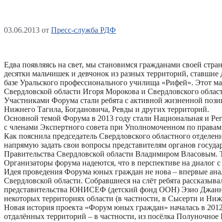
03.06.2013
от
Пресс-служба РДФ
Едва появляясь на свет, мы становимся гражданами своей стра
десятки мальчишек и девчонок из разных территорий, ставшие 
базе Уральского профессионального училища «Рифей». Этот ма
Свердловской области Игоря Морокова и Свердловского област
Участниками Форума стали ребята с активной жизненной пози
Нижнего Тагила, Богдановича, Ревды и других территорий.
Основной темой Форума в 2013 году стали Национальная и Рег
с членами Экспертного совета при Уполномоченном по правам 
Как пояснила председатель Свердловского областного отделен
напрямую задать свои вопросы представителям органов государ
Правительства Свердловской области Владимиром Власовым. Т
Организаторы форума надеются, что в перспективе на диалог с
Идея проведения Форума юных граждан не нова – впервые анал
Свердловской области. Собравшиеся на слёт ребята рассказыва
представительства ЮНИСЕФ (детский фонд ООН) Эзио Джанни М
некоторых территориях области (в частности, в Сысерти и Ниж
Новая история проекта «Форум юных граждан» началась в 2012 
отдалённых территорий – в частности, из посёлка Полуночное 