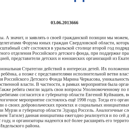
03.06.2013
666
ны. А значит, и заявлять о своей гражданской позиции мы може
делегатами Форума юных граждан Свердловской области, который
сштабный слёт состоялся в уральской столице второй год подря
ного отделения Российского детского фонда, при поддержке пра
цией, представители детских и юношеских организаций из Екат
иональная Стратегии действий в интересах детей. Их положени
ребёнка, а позже с представителями исполнительной ветви влас
ия Российского Детского Фонда Марина Черкасова, уникальность
ственной власти. В частности, в рамках мероприятия была орга
акже ребята смогли задать свои вопросы Уполномоченному по п
 ребятами согласится и губернатор области Евгений Куйвашев, 
огичное мероприятие состоялось ещё 1998 году. Тогда его орг
ли о своих добровольческих проектах и социальных инициативах,
урзи и губернатор области Эдуард Россель. Аналогичные слёт
нем Тагиле) данная инициатива ежегодно реализуется и по сей д
году, и организаторы надеются всё более расширять его террит
Ивдельского района.