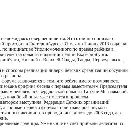
м, не дожидаясь совершеннолетия. Это отлично понимают
 проходил в Екатеринбурге с 31 мая по 1 июня 2013 года, на
д, по инициативе Уполномоченного по правам ребёнка в
вительства области и администрации Екатеринбурга.
еринбурга, Нижней и Верхней Салды, Тавды, Первоуральска,
я и способы реализации лидеры детских организаций обсудили
ти региона.
 форума заключается в том, что ребята имеют возможность
низована брифинг-беседа с первым заместителем Председателя
равам человека в Свердловской области Татьяне Мерзляковой.
ведь подобный опыт уже имеется в прошлом.
анизатором выступила Федерация Детских организаций
 а гостями первого форума стали глава российского
ы юных активистов проводились вплоть до 2003 года, а в
ень.
ориальные границы. Уже нынче на слёт прибыли делегаты из