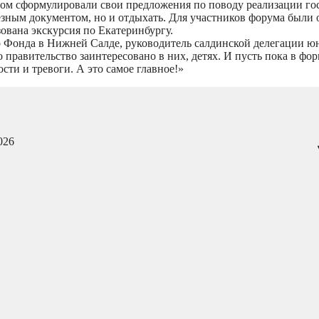
ром сформулировали свои предложения по поводу реализации го
ьёзным документом, но и отдыхать. Для участников форума был
зована экскурсия по Екатеринбургу.
о Фонда в Нижней Салде, руководитель салдинской делегации 
 правительство заинтересовано в них, детях. И пусть пока в фор
сти и тревоги. А это самое главное!»
026