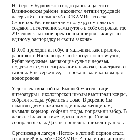
На берегу Бурковского водохранилища, что в
Вязниковском районе, находится летний трудовой
лагерь «Искатель» клуба «СКАМИ» из села
Сергеиха. Расположенные полукругом палатки
создают впечатление замкнутого в себе островка, где
29 человек на фоне прекрасной природы живут по
единому распорядку и своим законам.
В 9.00 приходит автобус и мальчики, как правило,
работают в Никологорах по благоустройству улиц.
Рубят ненужные, мешающие сучья и деревья,
подрезают кусты, загружают и вывозят, подстригают
газоны. Еще серьезнее, — прокапывали канавы для
водопровода.
У девочек своя работа. Бывшей учительнице
литературы Никологорской школы выстирали ковры,
собрали ягоды, убрались в доме. В деревне Ям
помогли двум пожилым одиноким женщинам, —
вымыли коридор, собрали ягоды, поправили забор. В
деревне Бурково тоже нужна помощь. Снова
собирали ягоды. Да еще приложили поленицу дров.
Организация лагеря «Исток» в летний период стала
традицией в клубе «СКАМИ». А традиции, история