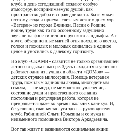
клуба и день сегодняшний создают особую
атмосферу, воспринимаемую душой, как
пространство добра и справедливости. Быть может
поэтому, сюда и приехал светлым летним днем хор
«Ветеран» из города Вязники. Песни о Родине,
войне, труде как-то по-особенному задушевно
звучали на фоне типичного русского ландшафта. А в
круге, объединенные магией огня походного костра,
голоса и пожилых и молодых сливались в единое
целое и уносились к далекому горизонту.
Но клуб «СКАМИ» славится не только организацией
летнего отдыха в лагере. Здесь находится и успешно
работает один из лучших в области «ДОМов» —
детских отрядов милосердия. Помощь ветеранам
труда, пожилым одиноким людям, многодетным
семьям, — не мода, не мимолетное увлечение, а
состояние души и нравственного сознания,
постоянная и регулярная работа, которая не
прекращается даже во время школьных каникул. И,
безусловно, главная заслуга здесь – руководителя
клуба Рябининой Ольги Юрьевны и ее мужа и
неизменного помощника Виктора Аркадьевича.
Вот так живут и развиваются социальные акции,