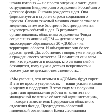
начало которых — не просто энергия, а часть души
сотрудников Владимирского отделения Российского
детского фонда. Сначала рождается идея. Она
формализуется в строгие строки социального
проекта. Словно тяжелый маховик сначала тяжело и
медленно, затем все быстрее и быстрее движется
круговерть событий и дел. В результате
организованных областным отделением Фонда
социальных акций «ДОМ — детский отряд
милосердия» образовалось 20 «ДОМов» на
территории области. И объединяют они более
двухсот детей. Да, собственно говоря, уже и не детей,
а граждан своего отечества. И помогают они всем
тем, кто нуждается в помощи, кто сегодня слаб и
беззащитен, кому нужна детская искренность и
совсем уже не детская ответственность…
«Мы уверены, что огоньки в «ДОМах» будут гореть.
И это не просто уверенность, — наши усилия находят
и оценку и поддержку. В этом году мы получили
грант для продолжения работы от комитета по
молодежной политике областной администрации»,
— говорит заместитель Председателя областного
отделения Фонда, Председатель областной
пионерской организации Елена Леонидовна