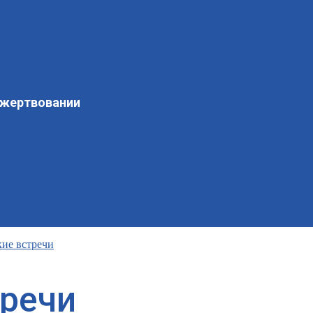
ожертвовании
кие встречи
тречи