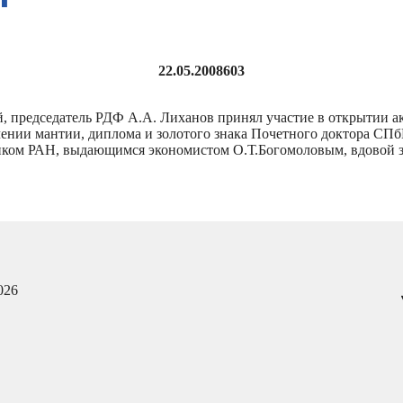
22.05.2008
603
, председатель РДФ А.А. Лиханов принял участие в открытии а
чении мантии, диплома и золотого знака Почетного доктора С
емиком РАН, выдающимся экономистом О.Т.Богомоловым, вдовой 
026