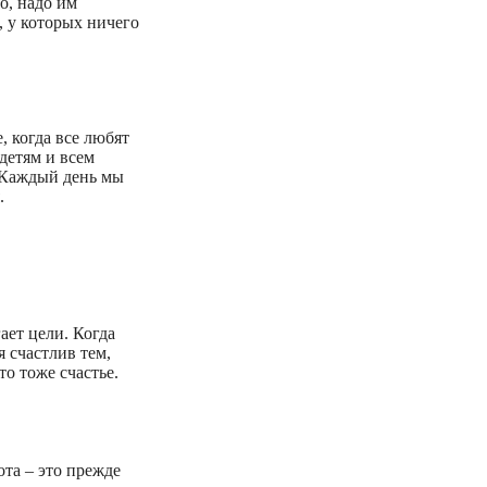
го, надо им
 у которых ничего
, когда все любят
 детям и всем
. Каждый день мы
.
гает цели. Когда
я счастлив тем,
то тоже счастье.
ота – это прежде