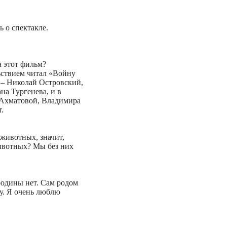
ь о спектакле.
а этот фильм?
ьствием читал «Войну
 – Николай Островский,
на Тургенева, и в
 Ахматовой, Владимира
.
 животных, значит,
животных? Мы без них
родины нет. Сам родом
у. Я очень люблю