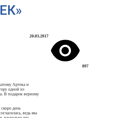
ЕК»
20.03.2017
897
жатому Артека и
тору одной из
а. В подарок верному
 скоро день
огласилась, ведь мы
е, насколько это