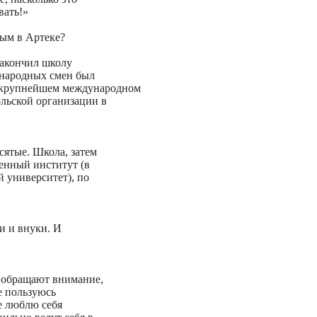
вать!»
тым в Артеке?
закончил школу
ународных смен был
м крупнейшем международном
льской организации в
сятые. Школа, затем
венный институт (в
 университет), по
и и внуки. И
я обращают внимание,
е пользуюсь
е люблю себя