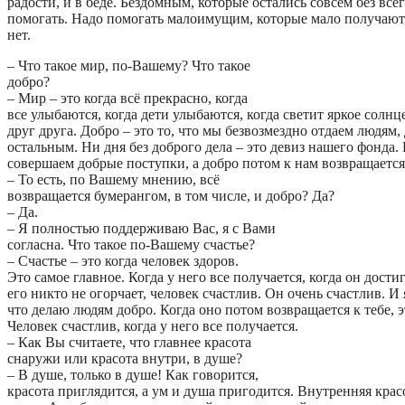
радости, и в беде. Бездомным, которые остались совсем без все
помогать. Надо помогать малоимущим, которые мало получают,
нет.
– Что такое мир, по-Вашему? Что такое
добро?
– Мир – это когда всё прекрасно, когда
все улыбаются, когда дети улыбаются, когда светит яркое солнце
друг друга. Добро – это то, что мы безвозмездно отдаем людям,
остальным. Ни дня без доброго дела – это девиз нашего фонда
совершаем добрые поступки, а добро потом к нам возвращается
– То есть, по Вашему мнению, всё
возвращается бумерангом, в том числе, и добро? Да?
– Да.
– Я полностью поддерживаю Вас, я с Вами
согласна. Что такое по-Вашему счастье?
– Счастье – это когда человек здоров.
Это самое главное. Когда у него все получается, когда он дости
его никто не огорчает, человек счастлив. Он очень счастлив. И 
что делаю людям добро. Когда оно потом возвращается к тебе, э
Человек счастлив, когда у него все получается.
– Как Вы считаете, что главнее красота
снаружи или красота внутри, в душе?
– В душе, только в душе! Как говорится,
красота приглядится, а ум и душа пригодится. Внутренняя крас