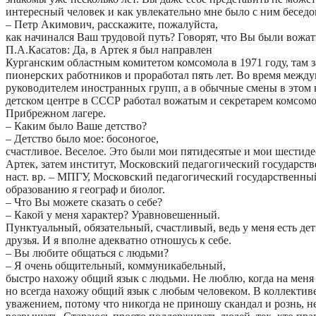
интересный человек и как увлекательно мне было с ним беседо
– Петр Акимович, расскажите, пожалуйста,
как начинался Ваш трудовой путь? Говорят, что Вы были вожа
П.А.Касатов: Да, в Артек я был направлен
Курганским областным комитетом комсомола в 1971 году, там 
пионерских работников и проработал пять лет. Во время межд
руководителем иностранных групп, а в обычные смены в это
детском центре в СССР работал вожатым и секретарем комсомо
Прибрежном лагере.
– Каким было Ваше детство?
– Детство было мое: босоногое,
счастливое. Веселое. Это были мои пятидесятые и мои шестиде
Артек, затем институт, Московский педагогический государст
наст. вр. – МПГУ, Московский педагогический государственный
образованию я географ и биолог.
– Что Вы можете сказать о себе?
– Какой у меня характер? Уравновешенный.
Пунктуальный, обязательный, счастливый, ведь у меня есть дет
друзья. И я вполне адекватно отношусь к себе.
– Вы любите общаться с людьми?
– Я очень общительный, коммуникабельный,
быстро нахожу общий язык с людьми. Не люблю, когда на мен
но всегда нахожу общий язык с любым человеком. В коллектив
уважением, потому что никогда не приношу скандал и рознь, н