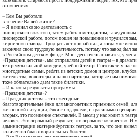
возвышать. Стараюсь просто поддерживать людей, тех, кто прав
отношениях.
– Кем Вы работали
в течение Вашей жизни?
– Я начинал свою деятельность с
пионерского вожатого, затем работал методистом, заведующим
пионерской работе, потом пошел на повышение и трудился зам
кирпичного завода. Тридцать лет проработал, а когда мне испол
закончил свою трудовую деятельность, потому что завод был за
в Российском детском фонде. Мне здесь очень нравится, у меня
«Праздник детства», мы отправляем детей в театры – в драмат
театр музыкальной комедии, учебный театр. Спектакли у нас
многодетные семьи, ребята из детских домов и центров, клубов
жительства, волонтеры и наши партнеры, которые нам помогаю
тоже обязательно даем такие билетики.
– И каковы результаты программы
«Праздник детства»?
– Праздник детства – это ежегодные
благотворительные ёлки для многодетных приемных семей, для
жизненной ситуации, ёлки с подарками, с красивыми сценариям
вторых, это посещение спектаклей. В месяц у нас ходит в теат
человек. Это огромный результат, это огромное количество. И
администрации екатеринбургских театров, за то, что они выдел
количество благотворительных билетов.