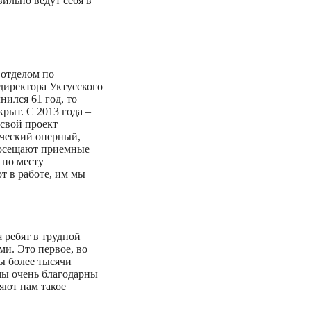
ильно ведут себя в
 отделом по
директора Уктусского
нился 61 год, то
крыт. С 2013 года –
 свой проект
ический оперный,
 посещают приемные
 по месту
т в работе, им мы
 ребят в трудной
и. Это первое, во
ры более тысячи
 мы очень благодарны
яют нам такое