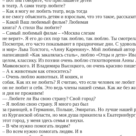
– Вот Вы говорите, что приглашаете детей
в театр. А сами театр любите?
– Как я могу не любить театр, ведь тогда
я не смогу объяснить детям и взрослым, что это такое, рассказат
– Какой Ваш любимый фильм? Любимая
книга? А стихи Вы любите?
– Самый любимый фильм – «Москва слезам
не верит». Я его до сих пор так люблю, так люблю. Ты смотрел
Посмотри, его часто показывают в праздничные дни. С удовол
и мир» Льва Толстого, «Анну Каренину». Мой любимый автор
написавший «Как закалялась сталь», люблю «Отцы и дети» Ива
целом, классику. Из поэзии очень люблю стихотворения Анны
Маяковского. И Владимира Высоцкого, он очень красиво пишет
– А к животным как относитесь?
– Очень люблю животных. И кошек, и
собак. Как их не любить? Я считаю, что если человек не любит
он не любит и себя. Это ведь члены нашей семьи. Как же без 
и дня не проживем!
— Любите ли Вы свою страну? Свой город?
– Я люблю свою страну. Я много раз был
за границей, в Германии, Польше, Эмиратах. Но лучше нашей 
из Курганской области, но моя душа прикипела к Екатеринбург
этот город, у меня здесь семья и внуки.
– В чём нужно помогать людям?
– Во всем нужно помогать людям. И в