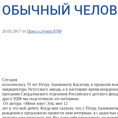
ОБЫЧНЫЙ ЧЕЛОВ
20.03.2017
от
Пресс-служба РДФ
Сегодня
исполнилось 70 лет Петру Акимовичу Касатову, в прошлом во
замдиректора Уктусского завода, а в настоящее время координа
программ Свердловского отделения Российского детского фонд
другу РДФ мы подготовили это интервью.
От автора: «Меня зовут Эля, мне 12
лет и это мой дебют. Когда мне сказали, что у Петра Акимовича
рождения и предложили провести ним интервью, я с радостью с
знакомы уже несколько лет. Вы даже себе представить не может