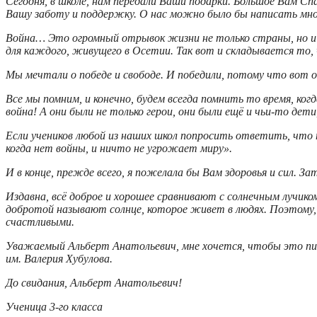
Сегодня, в школе, нам передали Ваши подарки. Большое Вам Сп
Вашу заботу и поддержку. О нас можно было бы написать мног
Война… Это огромный отрывок жизни не только страны, но и 
для каждого, живущего в Осетии. Так вот и складывается то,
Мы мечтали о победе и свободе. И победили, потому что вот 
Все мы помним, и конечно, будем всегда помнить то время, ко
война! А они были не только герои, они были ещё и чьи-то дети
Если учеников любой из наших школ попросить ответить, что т
когда нет войны, и ничто не угрожает миру».
И в конце, прежде всего, я пожелала бы Вам здоровья и сил. З
Издавна, всё доброе и хорошее сравнивают с солнечным лучиком
добротой называют солнце, которое живет в людях. Поэтому, 
счастливыми.
Уважаемый Альберт Анатольевич, мне хочется, чтобы это пись
им. Валерия Хубулова.
До свидания, Альберт Анатольевич!
Ученица 3-го класса