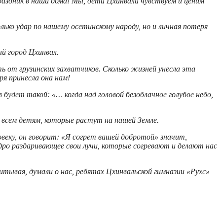
раздник в наши дома! Мы, дети Цхинвала чувствуем и ценим
ко удар по нашему осетинскому народу, но и личная потеря
й город Цхинвал.
ь от грузинских захватчиков. Сколько жизней унесла эта
ря принесла она нам!
будет такой: «… когда над головой безоблачное голубое небо,
я всем детям, которые растут на нашей Земле.
овеку, он говорит: «Я согрет вашей добротой» значит,
дро раздаривающее свои лучи, которые согревают и делают нас
тывая, думали о нас, ребятах Цхинвальской гимназии «Рухс»