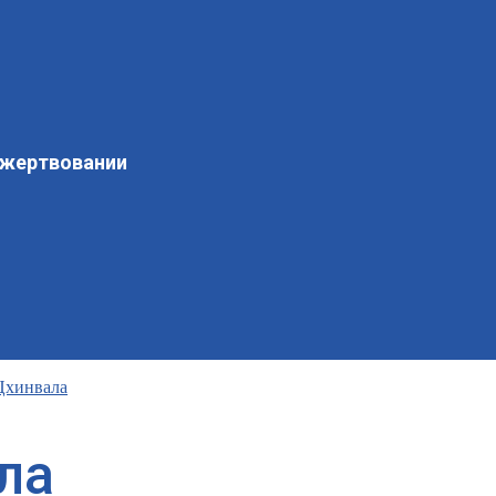
ожертвовании
Цхинвала
ла