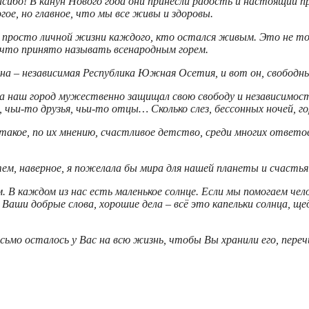
асибо! В канун Нового года они принесли радость и настоящий п
ое, но главное, что мы все живы и здоровы.
просто личной жизни каждого, кто остался живым. Это не толь
 что принято называть всенародным горем.
она – независимая Республика Южная Осетия, и вот он, свободны
гда наш город мужественно защищал свою свободу и независимост
, чьи-то друзья, чьи-то отцы… Сколько слез, бессонных ночей, го
акое, по их мнению, счастливое детство, среди многих ответов 
атем, наверное, я пожелала бы мира для нашей планеты и счасть
. В каждом из нас есть маленькое солнце. Если мы помогаем чел
Ваши добрые слова, хорошие дела – всё это капельки солнца, ще
мо осталось у Вас на всю жизнь, чтобы Вы хранили его, перечи