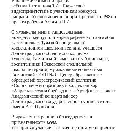
Уполномоченный по правам
ребенка Литвинова Т.А. Также своё
видеоприветствие к участникам конкурса
направил Уполномоченный при Президенте РФ по
правам ребенка Астахов П.А.
С музыкальными и танцевальными
номерами выступили хореографический ансамбль
«Лужаночка» Лужской специальной
коррекционной школы-интерната, учащиеся
Ленинградского областного колледжа
культуры, Гатчинской гимназии им.Ушинского,
воспитанники Юкковской специальной
школы-интерната, музыкальные коллективы
Гатчинской СОШ №8 «Центр образования»:
образцовый хореографический коллектив
«Солнышко» и образцовый коллектив хор
«Апрель», студия брейк-данса «Арт-фанк», а также
Академический концертный хор
Ленинградского государственного университета
имени А.С.Пушкина.
Выражаем искреннюю благодарность и
признательность всем,
кто принял участие в торжественном мероприятии.