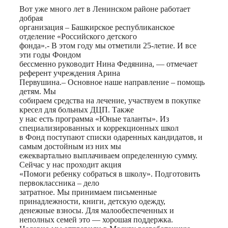
Вот уже много лет в Ленинском районе работает
добрая
организация – Башкирское республиканское
отделение «Российского детского
фонда».- В этом году мы отметили 25-летие. И все
эти годы Фондом
бессменно руководит Нина Федянина, — отмечает
референт учреждения Арина
Первушина.– Основное наше направление – помощь
детям. Мы
собираем средства на лечение, участвуем в покупке
кресел для больных ДЦП. Также
у нас есть программа «Юные таланты». Из
специализированных и коррекционных школ
в Фонд поступают списки одаренных кандидатов, и
самым достойным из них мы
ежеквартально выплачиваем определенную сумму.
Сейчас у нас проходит акция
«Помоги ребенку собраться в школу». Подготовить
первоклассника – дело
затратное. Мы принимаем письменные
принадлежности, книги, детскую одежду,
денежные взносы. Для малообеспеченных и
неполных семей это — хорошая поддержка.