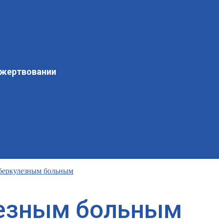
ожертвовании
беркулезным больным
лезным больным