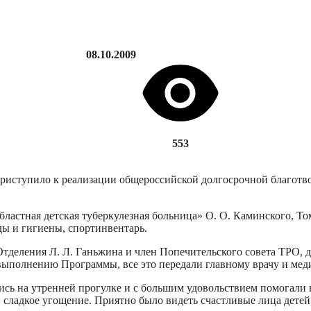
08.10.2009
553
 приступило к реализации общероссийской долгосрочной благот
ластная детская туберкулезная больница» О. О. Каминского, Т
ы и гигиены, спортинвентарь.
Отделения Л. Л. Ганьжина и член Попечительского совета ТРО, 
выполнению Программы, все это передали главному врачу и ме
ись на утренней прогулке и с большим удовольствием помогали
 сладкое угощение. Приятно было видеть счастливые лица детей