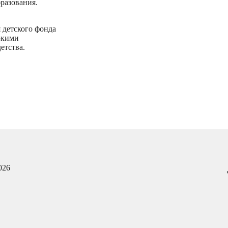
разования.
 детского фонда
яркими
етства.
026