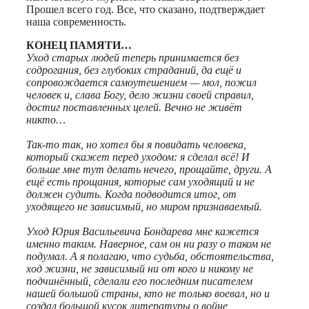
Прошел всего год. Все, что сказано, подтверждает
наша современность.
КОНЕЦ ПАМЯТИ…
Уход старых людей теперь принимается без
содрогания, без глубоких страданий, да ещё и
сопровождается самоутешением — мол, пожил
человек и, слава Богу, дело жизни своей справил,
достиг поставленных целей. Вечно не живёт
никто…
Так-то так, но хотел бы я повидать человека,
который скажет перед уходом: я сделал всё! И
больше мне тут делать нечего, прощайте, други. А
ещё есть прощания, которые сам уходящий и не
должен судить. Когда подводится итог, от
уходящего не зависимый, но миром признаваемый.
Уход Юрия Васильевича Бондарева мне кажется
именно таким. Наверное, сам он ни разу о таком не
подумал. А я полагаю, что судьба, обстоятельства,
ход жизни, не зависимый ни от кого и никому не
подчинённый, сделали его последним писателем
нашей большой страны, кто не только воевал, но и
создал большой кусок литературы о войне,