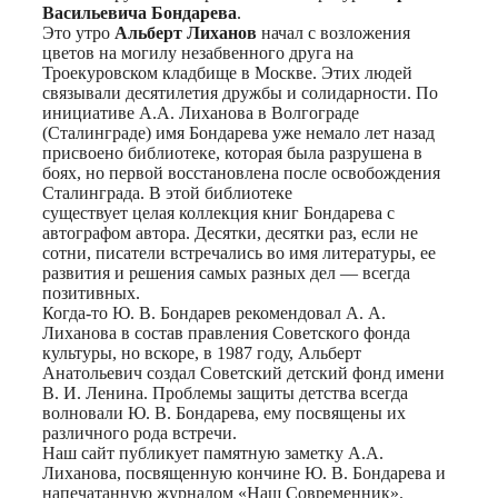
Васильевича Бондарева
.
Это утро
Альберт Лиханов
начал с возложения
цветов на могилу незабвенного друга на
Троекуровском кладбище в Москве. Этих людей
связывали десятилетия дружбы и солидарности. По
инициативе А.А. Лиханова в Волгограде
(Сталинграде) имя Бондарева уже немало лет назад
присвоено библиотеке, которая была разрушена в
боях, но первой восстановлена после освобождения
Сталинграда. В этой библиотеке
существует целая коллекция книг Бондарева с
автографом автора. Десятки, десятки раз, если не
сотни, писатели встречались во имя литературы, ее
развития и решения самых разных дел — всегда
позитивных.
Когда-то Ю. В. Бондарев рекомендовал А. А.
Лиханова в состав правления Советского фонда
культуры, но вскоре, в 1987 году, Альберт
Анатольевич создал Советский детский фонд имени
В. И. Ленина. Проблемы защиты детства всегда
волновали Ю. В. Бондарева, ему посвящены их
различного рода встречи.
Наш сайт публикует памятную заметку А.А.
Лиханова, посвященную кончине Ю. В. Бондарева и
напечатанную журналом «Наш Современник».