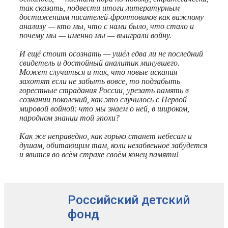
так сказать, подвести итоги литературным
достижениям писателей-фронтовиков как важному
анализу — кто мы, что с нами было, что стало и
почему мы — именно мы — выиграли войну.
И ещё стоит осознать — ушёл едва ли не последний
свидетель и достойный аналитик минувшего.
Может случиться и так, что новые искания
захотят если не забыть вовсе, то подзабыть
горестные страдания России, урезать память в
сознании поколений, как это случилось с Первой
мировой войной: что мы знаем о ней, в широком,
народном знании той эпохи?
Как же неправедно, как горько станет небесам и
душам, обитающим там, коли незабвенное забудется
и явится во всём страхе своём конец памяти!
Российский детский
фонд