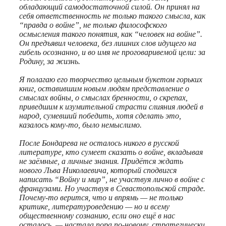
обладающий самодостаточной силой. Он принял на
себя ответственность не только такого смысла, как
“правда о войне”, не только философского
осмысления такого понятия, как “человек на войне”.
Он предъявил человека, без лишних слов идущего на
гибель осознанно, и во имя не проговаривемой цели: за
Родину, за жизнь.
Я полагаю его творчество цельным букетом горьких
книг, оставившим новым людям представление о
смыслах войны, о смыслах бренности, о скрепах,
приведшим к изумительной страсти слияния людей в
народ, сумевший победить, хотя сделать это,
казалось кому-то, было немыслимо.
После Бондарева не осталось никого в русской
литературе, кто сумеет сказать о войне, вкладывая
не заёмные, а личные знания. Придётся ждать
нового Льва Николаевича, который сподвигся
написать “Войну и мир”, не участвуя лично в войне с
французами. Но участвуя в Севастопольской страде.
Почему-то верится, что и впрямь — не только
критике, литературоведению — но и всему
общественному сознанию, если оно ещё в нас
осталось, — настала пора по-новому, стратегически,