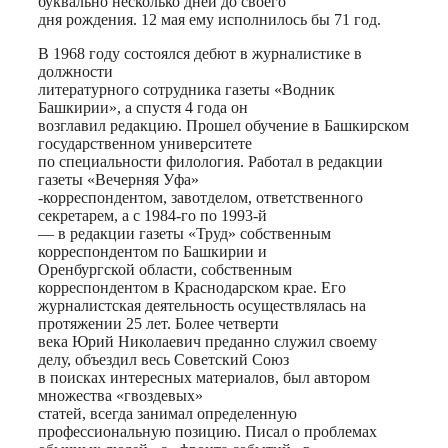
буквально несколько дней до своего
дня рождения. 12 мая ему исполнилось бы 71 год.
В 1968 году состоялся дебют в журналистике в
должности
литературного сотрудника газеты «Водник
Башкирии», а спустя 4 года он
возглавил редакцию. Прошел обучение в Башкирском
государственном университете
по специальности филология. Работал в редакции
газеты «Вечерняя Уфа»
-корреспондентом, завотделом, ответственного
секретарем, а с 1984-го по 1993-й
— в редакции газеты «Труд» собственным
корреспондентом по Башкирии и
Оренбургской области, собственным
корреспондентом в Краснодарском крае. Его
журналистская деятельность осуществлялась на
протяжении 25 лет. Более четверти
века Юрий Николаевич преданно служил своему
делу, объездил весь Советский Союз
в поисках интересных материалов, был автором
множества «гвоздевых»
статей, всегда занимал определенную
профессиональную позицию. Писал о проблемах