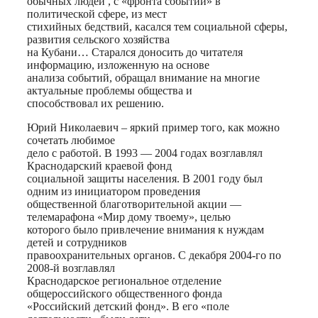
обычных людей , с «фронта событий» в
политической сфере, из мест
стихийных бедствий, касался тем социальной сферы,
развития сельского хозяйства
на Кубани… Старался доносить до читателя
информацию, изложенную на основе
анализа событий, обращал внимание на многие
актуальные проблемы общества и
способствовал их решению.
Юрий Николаевич – яркий пример того, как можно
сочетать любимое
дело с работой. В 1993 — 2004 годах возглавлял
Краснодарский краевой фонд
социальной защиты населения. В 2001 году был
одним из инициатором проведения
общественной благотворительной акции —
телемарафона «Мир дому твоему», целью
которого было привлечение внимания к нуждам
детей и сотрудников
правоохранительных органов. С декабря 2004-го по
2008-й возглавлял
Краснодарское региональное отделение
общероссийского общественного фонда
«Российский детский фонд». В его «поле