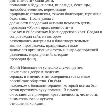
деятельности» были дети,
попавшие в беду: сироты, инвалиды, беженцы,
малообеспеченные, пережившие
природные катаклизмы, тяжело болеющие, терпящие
бедствия… После ухода с
должности продолжал активно помогать детям,
проводил «Уроки нравственности» в
школах и библиотеках Краснодарского края. Создал и
сопровождал сайт, на котором
размещались материалы о благотворительных
акциях, программах, праздниках, также
занимался организацией фото- и видео-репортажей
различных мероприятий, которые
проводил фонд.
Юрий Николаевич успешно служил детям,
накапливая добро в людских
сердцах и именно этим совершенствовал наше
российское общество. Он был
человеком с большим сердцем, который всегда был
готов протянуть руку помощи. В памяти
он останется примером нравственности, честности,
внимательного и чуткого
отношения к людям.