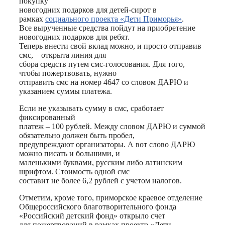
покупку
новогодних подарков для детей-сирот в
рамках
социального проекта «Дети Приморья»
.
Все вырученные средства пойдут на приобретение
новогодних подарков для ребят.
Теперь внести свой вклад можно, и просто отправив
смс, – открыта линия для
сбора средств путем смс-голосования. Для того,
чтобы пожертвовать, нужно
отправить смс на номер 4647 со словом ДАРЮ и
указанием суммы платежа.
Если не указывать сумму в смс, сработает
фиксированный
платеж – 100 рублей. Между словом ДАРЮ и суммой
обязательно должен быть пробел,
предупреждают организаторы. А вот слово ДАРЮ
можно писать и большими, и
маленькими буквами, русским либо латинским
шрифтом. Стоимость одной смс
составит не более 6,2 рублей с учетом налогов.
Отметим, кроме того, приморское краевое отделение
Общероссийского благотворительного фонда
«Российский детский фонд» открыло счет
для пожертвований в рамках проекта «Дети