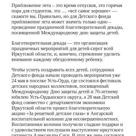
Приближение лета – это время отпусков, это горячая
пора для студентов, это … «всё самое хорошее» —
скажите вы. Правильно, но для Детского фонда
приближение лета может значить только одно –
проведение праздничной благотворительной декады,
посвященной Международному дню защиты детей.
Благотворительная декада — это организация
праздничных мероприятий для детей-сирот всей
Иркутской области, и, конечно, стремление уделить
внимание каждому обездоленному ребенку.
Чтобы успеть поздравить всех детей, сотрудники
Детского фонда начали проводить мероприятия уже
24 мая в поселке Усть-Орда, где состоялся фестиваль
детских народных коллективов, посвященный
Международному Дню защиты детей и 70-летнему
юбилею Усть-Ордынского округа, а 28 мая Детский
фонд совместно с департаментом экономики
Иркутской области провел благотворительную
акцию «За решеткой детские глаза» в Ангарской
воспитательной колонии для несовершеннолетних.
Воспитанники колонии получили сладкие подарки и
с удовольствием послушали выступление иркутского
гитариста Александра Саги. В этот же день состоялся