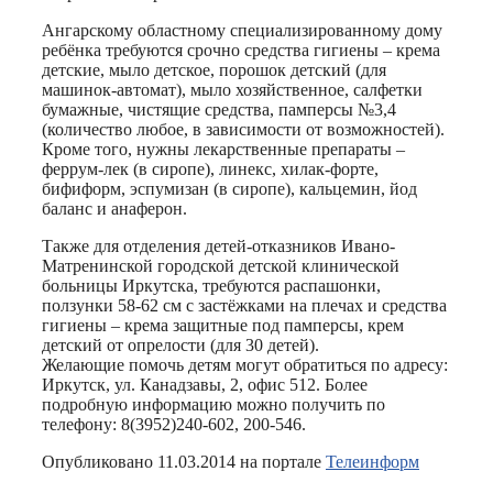
Ангарскому областному специализированному дому
ребёнка требуются срочно средства гигиены – крема
детские, мыло детское, порошок детский (для
машинок-автомат), мыло хозяйственное, салфетки
бумажные, чистящие средства, памперсы №3,4
(количество любое, в зависимости от возможностей).
Кроме того, нужны лекарственные препараты –
феррум-лек (в сиропе), линекс, хилак-форте,
бифиформ, эспумизан (в сиропе), кальцемин, йод
баланс и анаферон.
Также для отделения детей-отказников Ивано-
Матренинской городской детской клинической
больницы Иркутска, требуются распашонки,
ползунки 58-62 см с застёжками на плечах и средства
гигиены – крема защитные под памперсы, крем
детский от опрелости (для 30 детей).
Желающие помочь детям могут обратиться по адресу:
Иркутск, ул. Канадзавы, 2, офис 512. Более
подробную информацию можно получить по
телефону: 8(3952)240-602, 200-546.
Опубликовано 11.03.2014 на портале
Телеинформ