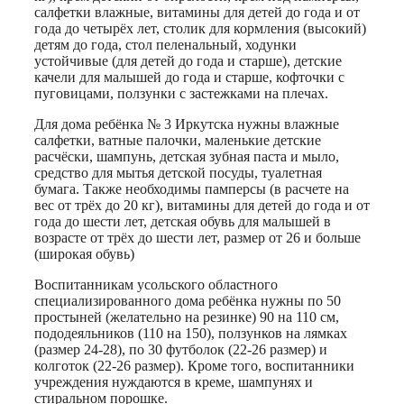
салфетки влажные, витамины для детей до года и от
года до четырёх лет, столик для кормления (высокий)
детям до года, стол пеленальный, ходунки
устойчивые (для детей до года и старше), детские
качели для малышей до года и старше, кофточки с
пуговицами, ползунки с застежками на плечах.
Для дома ребёнка № 3 Иркутска нужны влажные
салфетки, ватные палочки, маленькие детские
расчёски, шампунь, детская зубная паста и мыло,
средство для мытья детской посуды, туалетная
бумага. Также необходимы памперсы (в расчете на
вес от трёх до 20 кг), витамины для детей до года и от
года до шести лет, детская обувь для малышей в
возрасте от трёх до шести лет, размер от 26 и больше
(широкая обувь)
Воспитанникам усольского областного
специализированного дома ребёнка нужны по 50
простыней (желательно на резинке) 90 на 110 см,
пододеяльников (110 на 150), ползунков на лямках
(размер 24-28), по 30 футболок (22-26 размер) и
колготок (22-26 размер). Кроме того, воспитанники
учреждения нуждаются в креме, шампунях и
стиральном порошке.