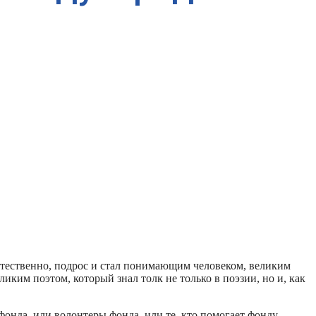
естественно, подрос и стал понимающим человеком, великим
иким поэтом, который знал толк не только в поэзии, но и, как
фонда, или волонтеры фонда, или те, кто помогает фонду