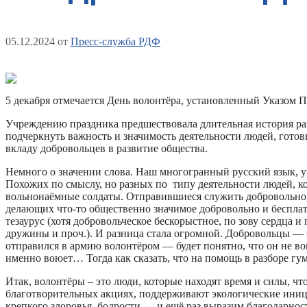
05.12.2024
от
Пресс-служба РДФ
5 декабря отмечается День волонтёра, установленный Указом П
Учреждению праздника предшествовала длительная история раз
подчеркнуть важность и значимость деятельности людей, гото
вкладу добровольцев в развитие общества.
Немного о значении слова. Наш многогранный русский язык, у
Похожих по смыслу, но разных по типу деятельности людей, к
вольнонаёмные солдаты. Отправившиеся служить добровольно, 
делающих что-то общественно значимое добровольно и бесплат
тезаурус (хотя добровольческое бескорыстное, по зову сердц
дружины и проч.). И разница стала огромной. Добровольцы — э
отправился в армию волонтёром — будет понятно, что он не вою
именно воюет… Тогда как сказать, что на помощь в разборе г
Итак, волонтёры – это люди, которые находят время и силы, 
благотворительных акциях, поддерживают экологические ини
крепкого здоровья, бодрости — и ещё раз выразим благодарност