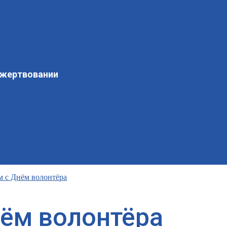
ожертвовании
м с Днём волонтёра
ём волонтёра