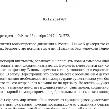
05.12.2024
767
резидента РФ от 27 ноября 2017 г. № 572.
вития волонтёрского движения в России. Также 5 декабря это 
вых бескорыстно помогать другим. Праздник был учреждён Генер
меющий впитывать, осваивать и наполнять новым смыслом иноязы
оторые этими словами называются. Волонтёр переводится как «д
не по призыву. В новые времена к слову «волонтёр» в европейс
но. В эпоху Перестройки это слово вместе с обозначением дея
а и пониманию необходимости помощи стране существовало уже б
то те, кто отправился в армию не по призыву. Волонтёр — участ
ет, а именно помогает в хозяйственной, санитарной, социальной
уманитарной помощи приехали добровольцы из нескольких колле
чтобы сделать мир лучше. Они помогают нуждающимся, участвуют
циативы, оказывают помощь пострадавшим от стихийных бедств
ь за их бескорыстный труд во благо детей нашей страны!