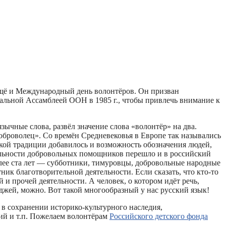
ещё и Международный день волонтёров. Он призван
альной Ассамблеей ООН в 1985 г., чтобы привлечь внимание к
чные слова, развёл значение слова «волонтёр» на два.
оброволец». Со времён Средневековья в Европе так назывались
кой традиции добавилось и возможность обозначения людей,
тельности добровольных помощников перешло и в российский
олее ста лет — субботники, тимуровцы, добровольные народные
ник благотворительной деятельности. Если сказать, что кто-то
 и прочей деятельности. А человек, о котором идёт речь,
джей, можно. Вот такой многообразный у нас русский язык!
 в сохранении историко-культурного наследия,
ий и т.п. Пожелаем волонтёрам
Российского детского фонда