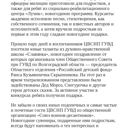
офицеры милиции приготовили для подростков, а
также для ребят из социально-реабилитационного
центра «Лучик», новогоднюю программу. Курсанты
академии исполняли песни, стихотворения, как
собственного сочинения, так и известных авторов и
исполнителей, а затем вручили подросткам их
первые в этом году сладкие новогодние подарки.
Прошло пару дней и воспитанников ЦВСНП ГУВД
посетили юные таланты из духовно-нравственной
школы «Славянка», новогоднее поздравление от
которых организовала член Общественного Совета
при ГУВД по Волгоградской области — председатель
Областного отделения «Российский детский фонд»
Раиса Кузьминична Скрынникова. На этот раз в
ярком театрализованном представлении были
задействованы Дед Мороз, Снегурочка и другие
герои детских сказок. За активное участие в
конкурсах ребята получили подарки.
Не забыли о своих юных подопечных и самые частые
и почетные гости ЦВСНП ГУВД из общественной
организации «Союз воинов-десантников».
Новогодние сувениры, подаренные ими подросткам,
всегда будут напоминать о тех интересных и