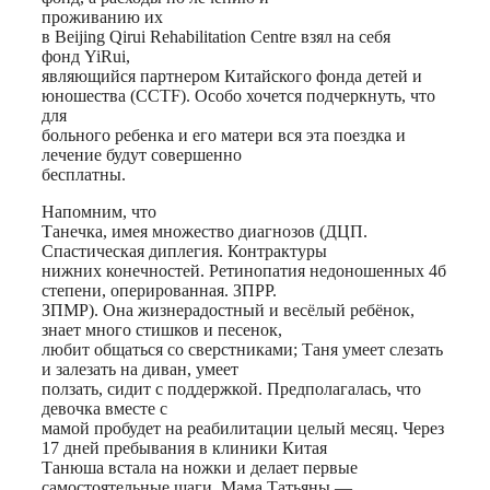
проживанию их
в Beijing Qirui Rehabilitation Centre взял на себя
фонд YiRui,
являющийся партнером Китайского фонда детей и
юношества (CCTF). Особо хочется подчеркнуть, что
для
больного ребенка и его матери вся эта поездка и
лечение будут совершенно
бесплатны.
Напомним, что
Танечка, имея множество диагнозов (ДЦП.
Спастическая диплегия. Контрактуры
нижних конечностей. Ретинопатия недоношенных 4б
степени, оперированная. ЗПРР.
ЗПМР). Она жизнерадостный и весёлый ребёнок,
знает много стишков и песенок,
любит общаться со сверстниками; Таня умеет слезать
и залезать на диван, умеет
ползать, сидит с поддержкой. Предполагалась, что
девочка вместе с
мамой пробудет на реабилитации целый месяц. Через
17 дней пребывания в клиники Китая
Танюша встала на ножки и делает первые
самостоятельные шаги. Мама Татьяны —