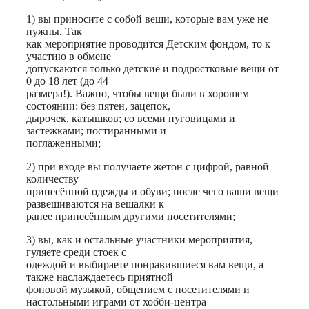
1)​ вы приносите с собой вещи, которые вам уже не
нужны. Так
как мероприятие проводится Детским фондом, то к
участию в обмене
допускаются только детские и подростковые вещи от
0 до 18 лет (до 44
размера!). Важно, чтобы вещи были в хорошем
состоянии: без пятен, зацепок,
дырочек, катышков; со всеми пуговицами и
застежками; постиранными и
поглаженными;
2)​ при входе вы получаете жетон с цифрой, равной
количеству
принесённой одежды и обуви; после чего ваши вещи
развешиваются на вешалки к
ранее принесённым другими посетителями;
3)​ вы, как и остальные участники мероприятия,
гуляете среди стоек с
одеждой и выбираете понравившиеся вам вещи, а
также наслаждаетесь приятной
фоновой музыкой, общением с посетителями и
настольными играми от хобби-центра